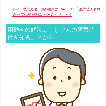
参考：
注意欠陥・多動性障害（ADHD） | 医療法人東横
会 心療内科 精神科 たわらクリニック
困難への解決は、じぶんの障害特
性を知ることから