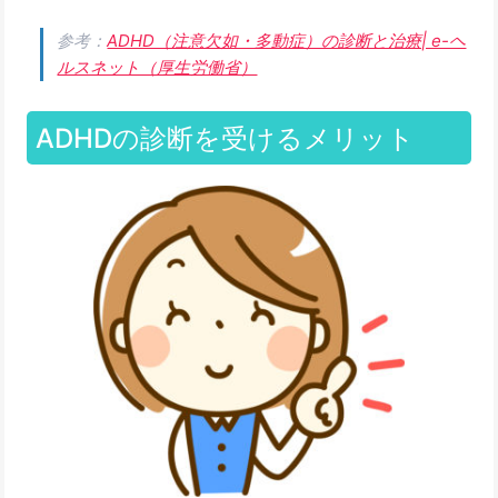
参考：
ADHD（注意欠如・多動症）の診断と治療| e-ヘ
ルスネット（厚生労働省）
ADHDの診断を受けるメリット