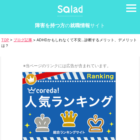
tog
nav
障害を持つ方
の
就職情報
サイト
TOP
>
ブログ記事
>
ADHDかもしれなくて不安…診断するメリット、デメリット
は？
※当ページのリンクには広告が含まれています。