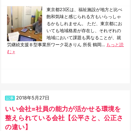
東京都23区は、福祉施設が地方と比べ
飽和気味と感じられる方もいらっしゃ
るかもしれません。 ただ、東京都にお
いても地域格差が存在し、それぞれの
地域において課題も異なることが、就
労継続支援Ｂ型事業所ワーク花きりん 所長 鶴岡…
もっと読
む »
2018年5月27日
記事
いい会社=社員の能力が活かせる環境を
整えられている会社【公平さと、公正さ
の違い】