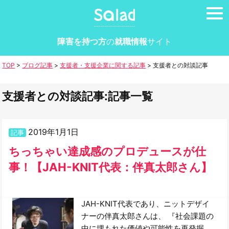
tog
nav
障害を持つ方
の
就職情報
サイト
TOP
>
ブログ記事
>
支援者・支援企業に関する記事
>
支援者との対談記事
支援者との対談記事:記事一覧
2019年1月1日
記事
ちっちゃい達成感のプロデュースが仕
事！【JAH-KNIT代表：伴真太郎さん】
JAH-KNIT代表であり、ニットデザイ
ナーの伴真太郎さんは、 『社会課題の
中に埋もれた価値や可能性を再発掘