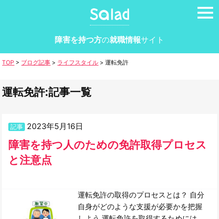
tog
nav
障害を持つ方
の
就職情報
サイト
TOP
>
ブログ記事
>
ライフスタイル
>
運転免許
運転免許:記事一覧
2023年5月16日
記事
障害を持つ人のための免許取得プロセス
と注意点
運転免許の取得のプロセスとは？ 自分
自身がどのような支援が必要かを把握
しよう 運転免許を取得するためには、