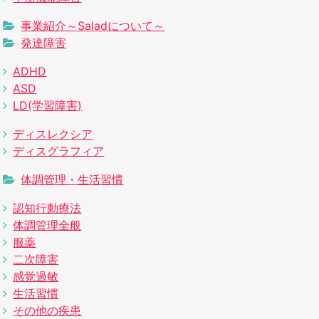
事業紹介～Saladについて～
発達障害
ADHD
ASD
LD(学習障害)
ディスレクシア
ディスグラフィア
体調管理・生活習慣
認知行動療法
体調管理全般
服薬
二次障害
感覚過敏
生活習慣
その他の疾患