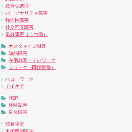
統合失調症
パーソナリティ障害
強迫性障害
社交不安障害
気分障害（うつ病）
カスタマイズ就業
知的障害
在宅就業・テレワーク
リワーク（職場復帰）
ハローワーク
デイケア
HSP
体験記事
身体障害
聴覚障害
平衡機能障害