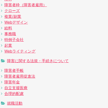
障害者枠（障害者雇用）
クローズ
複業/副業
Webデザイン
給料
事務職
特例子会社
起業
Webライティング
障害に関する法規・手続きについて
障害者手帳
障害者雇用促進法
障害年金
自立支援医療
合理的配慮
就職活動