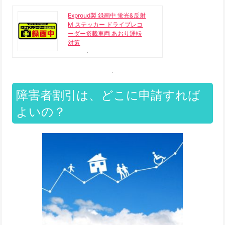
Exproud製 録画中 蛍光&反射
M ステッカー ドライブレコ
ーダー搭載車両 あおり運転
対策
障害者割引は、どこに申請すれば
よいの？