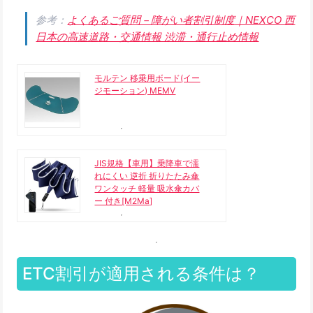
参考：
よくあるご質問－障がい者割引制度｜NEXCO 西
日本の高速道路・交通情報 渋滞・通行止め情報
モルテン 移乗用ボード(イー
ジモーション) MEMV
JIS規格【車用】乗降車で濡
れにくい 逆折 折りたたみ傘
ワンタッチ 軽量 吸水傘カバ
ー 付き[M2Ma]
ETC割引が適用される条件は？