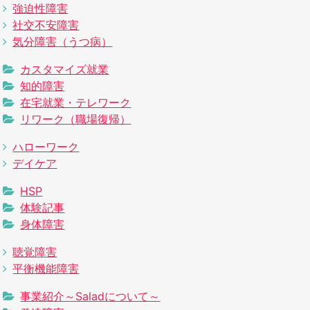
強迫性障害
社交不安障害
気分障害（うつ病）
カスタマイズ就業
知的障害
在宅就業・テレワーク
リワーク（職場復帰）
ハローワーク
デイケア
HSP
体験記事
身体障害
聴覚障害
平衡機能障害
事業紹介～Saladについて～