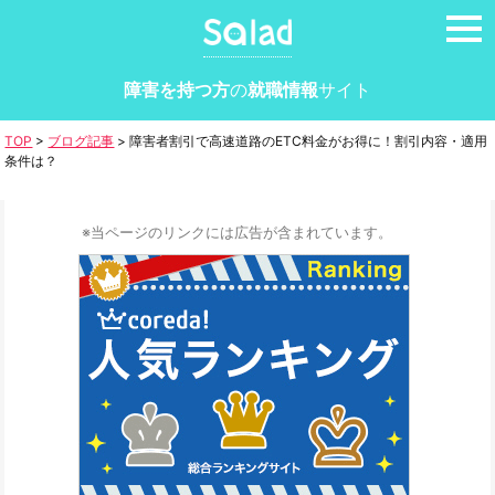
tog
nav
障害を持つ方
の
就職情報
サイト
TOP
>
ブログ記事
>
障害者割引で高速道路のETC料金がお得に！割引内容・適用
条件は？
※当ページのリンクには広告が含まれています。