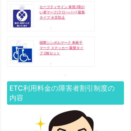
セーフティサイン 車用 (障が
い者マーク/クローバー) 吸盤
タイプ 火災防止
国際シンボルマーク 車椅子
マーク ステッカー 吸盤タイ
プ 2枚セット
ETC利用料金の障害者割引制度の
内容