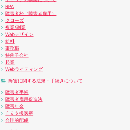
RPA
障害者枠（障害者雇用）
クローズ
複業/副業
Webデザイン
給料
事務職
特例子会社
起業
Webライティング
障害に関する法規・手続きについて
障害者手帳
障害者雇用促進法
障害年金
自立支援医療
合理的配慮