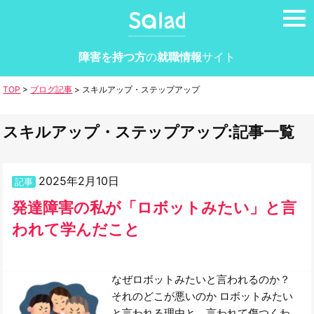
tog
nav
障害を持つ方
の
就職情報
サイト
TOP
>
ブログ記事
>
スキルアップ・ステップアップ
スキルアップ・ステップアップ:記事一覧
2025年2月10日
記事
発達障害の私が「ロボットみたい」と言
われて学んだこと
なぜロボットみたいと言われるのか？
それのどこが悪いのか ロボットみたい
と言われる理由と、言われて傷つくわ