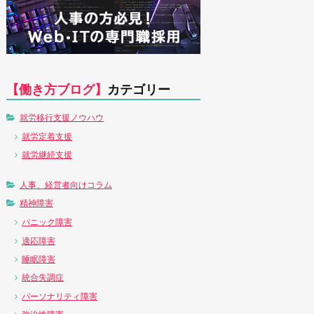
【働き方ブログ】
カテゴリー
就労移行支援ノウハウ
就労定着支援
就労継続支援
人事、経営者向けコラム
精神障害
パニック障害
適応障害
睡眠障害
統合失調症
パーソナリティ障害