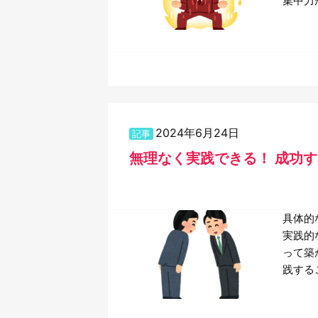
集中力
2024年6月24日
記事
無理なく実践できる！ 成功
具体的
実践的
って築
践する