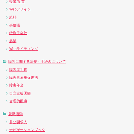
複業/副業
Webデザイン
給料
事務職
特例子会社
起業
Webライティング
障害に関する法規・手続きについて
障害者手帳
障害者雇用促進法
障害年金
自立支援医療
合理的配慮
就職活動
非公開求人
ナビゲーションブック