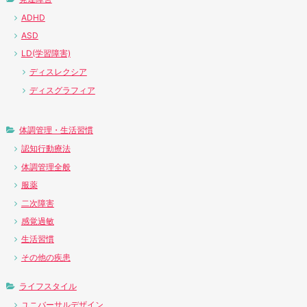
ADHD
ASD
LD(学習障害)
ディスレクシア
ディスグラフィア
体調管理・生活習慣
認知行動療法
体調管理全般
服薬
二次障害
感覚過敏
生活習慣
その他の疾患
ライフスタイル
ユニバーサルデザイン