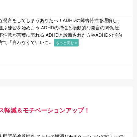
な発言をしてしまうあなたへ！ADHDの障害特性を理解し、
選ぶ練習を始めよう ADHDの特性と衝動的な発言の関係 衝
不注意が言葉に表れる ADHDと診断された方やADHDの傾向
方で「言わなくていいこ…
もっと読む »
ス軽減＆モチベーションアップ！
人間関係改善戦略 ストレス解消とモチベーションの向上への