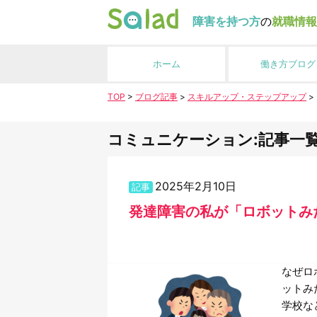
障害を持つ方
の
就職情報
ホーム
働き方ブログ
TOP
>
ブログ記事
>
スキルアップ・ステップアップ
>
コミュニケーション:記事一
2025年2月10日
記事
発達障害の私が「ロボットみ
なぜロ
ットみ
学校な