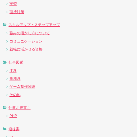
実習
面接対策
スキルアップ・ステップアップ
強みの活かし方について
コミュニケーション
就職に活かせる資格
仕事図鑑
IT系
事務系
ゲーム制作関連
その他
仕事お役立ち
PHP
逆提案