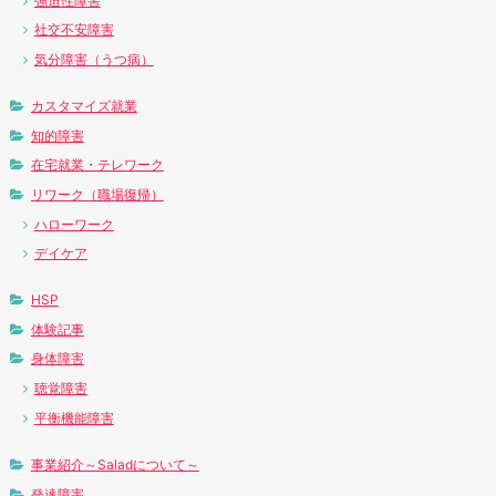
強迫性障害
社交不安障害
気分障害（うつ病）
カスタマイズ就業
知的障害
在宅就業・テレワーク
リワーク（職場復帰）
ハローワーク
デイケア
HSP
体験記事
身体障害
聴覚障害
平衡機能障害
事業紹介～Saladについて～
発達障害