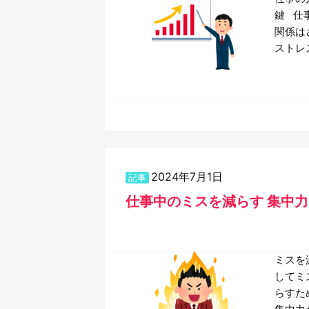
鍵 仕
関係は
ストレ
2024年7月1日
記事
仕事中のミスを減らす 集中
ミスを
してミ
らすた