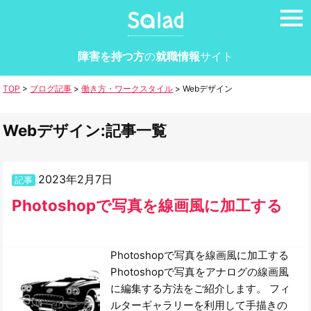
tog
nav
障害を持つ方
の
就職情報
サイト
TOP
>
ブログ記事
>
働き方・ワークスタイル
>
Webデザイン
Webデザイン:記事一覧
2023年2月7日
記事
Photoshopで写真を線画風に加工する
Photoshopで写真を線画風に加工する
Photoshopで写真をアナログの線画風
に編集する方法をご紹介します。 フィ
ルターギャラリーを利用して手描きの