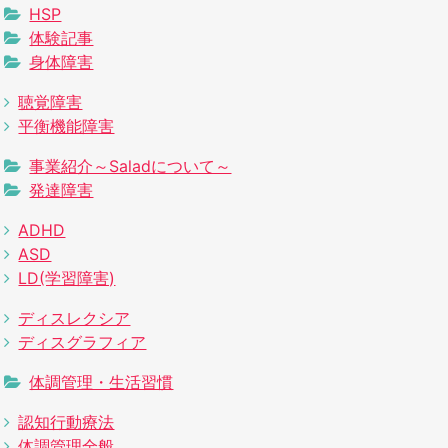
HSP
体験記事
身体障害
聴覚障害
平衡機能障害
事業紹介～Saladについて～
発達障害
ADHD
ASD
LD(学習障害)
ディスレクシア
ディスグラフィア
体調管理・生活習慣
認知行動療法
体調管理全般