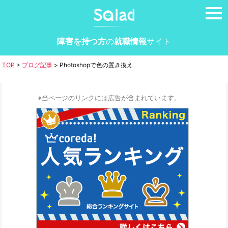
tog
nav
障害を持つ方
の
就職情報
サイト
TOP
>
ブログ記事
>
Photoshopで色の置き換え
※当ページのリンクには広告が含まれています。