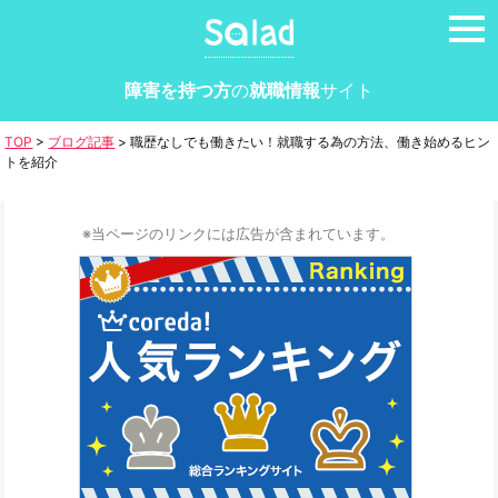
tog
nav
障害を持つ方
の
就職情報
サイト
TOP
>
ブログ記事
>
職歴なしでも働きたい！就職する為の方法、働き始めるヒン
トを紹介
※当ページのリンクには広告が含まれています。