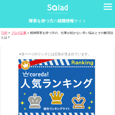
tog
nav
障害を持つ方
の
就職情報
サイト
TOP
>
ブログ記事
>
精神障害を持つ方の、仕事が続かない辛い悩みとその解消法
とは？
※当ページのリンクには広告が含まれています。