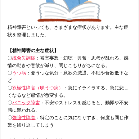
精神障害といっても、さまざまな症状があります。主な症
状を整理しました。
【精神障害の主な症状】
〇
統合失調症
：被害妄想・幻聴・興奮・思考が乱れる、感
情の動きや意欲が減り、閉じこもりがちになる。
〇
うつ病
：憂うつな気分・意欲の減退、不眠や食欲低下な
ど
〇
双極性障害（噪うつ病）
：急にイライラする、急に悲し
くなるなど感情が急変する。
〇
パニック障害
：不安やストレスを感じると、動悸や不安
感に襲われる。
〇
強迫性障害
：特定のことに気になりすぎ、何度も同じ作
業を繰り返してしまう