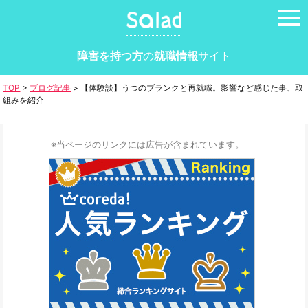
tog
nav
障害を持つ方
の
就職情報
サイト
TOP
>
ブログ記事
>
【体験談】うつのブランクと再就職。影響など感じた事、取
組みを紹介
※当ページのリンクには広告が含まれています。