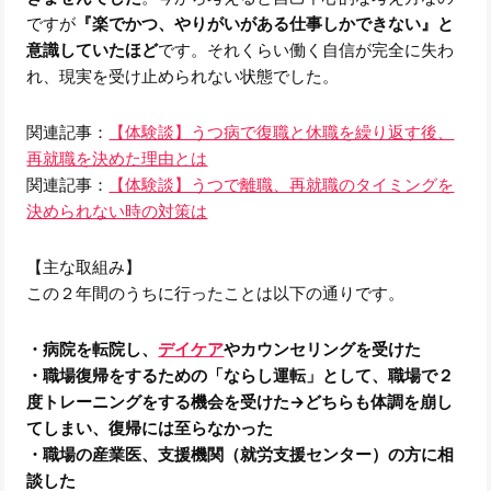
ですが
『楽でかつ、やりがいがある仕事しかできない』と
意識していたほど
です。それくらい働く自信が完全に失わ
れ、現実を受け止められない状態でした。
関連記事：
【体験談】うつ病で復職と休職を繰り返す後、
再就職を決めた理由とは
関連記事：
【体験談】うつで離職、再就職のタイミングを
決められない時の対策は
【主な取組み】
この２年間のうちに行ったことは以下の通りです。
・病院を転院し、
デイケア
やカウンセリングを受けた
・職場復帰をするための「ならし運転」として、職場で２
度トレーニングをする機会を受けた→どちらも体調を崩し
てしまい、復帰には至らなかった
・職場の産業医、支援機関（就労支援センター）の方に相
談した