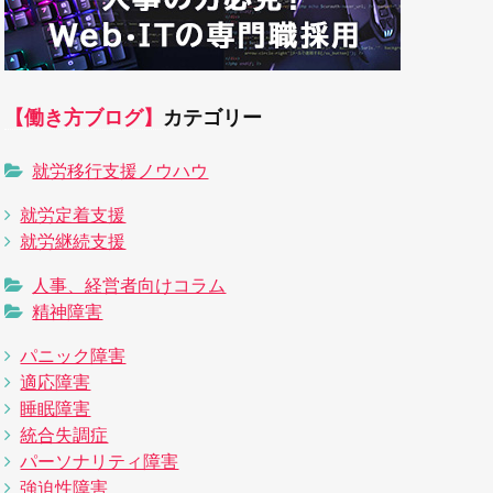
【働き方ブログ】
カテゴリー
就労移行支援ノウハウ
就労定着支援
就労継続支援
人事、経営者向けコラム
精神障害
パニック障害
適応障害
睡眠障害
統合失調症
パーソナリティ障害
強迫性障害