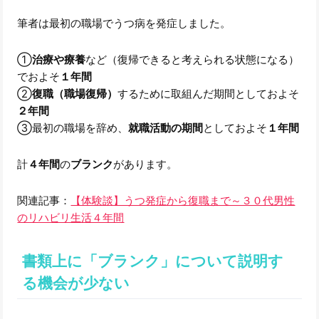
筆者は最初の職場でうつ病を発症しました。
①
治療や療養
など（復帰できると考えられる状態になる）
でおよそ
１年間
②
復職（職場復帰）
するために取組んだ期間としておよそ
２年間
③最初の職場を辞め、
就職活動の期間
としておよそ
１年間
計
４年間
の
ブランク
があります。
関連記事：
【体験談】うつ発症から復職まで～３０代男性
のリハビリ生活４年間
書類上に「ブランク」について説明す
る機会が少ない