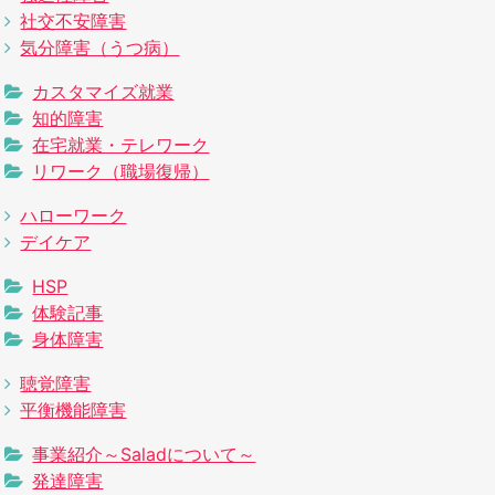
社交不安障害
気分障害（うつ病）
カスタマイズ就業
知的障害
在宅就業・テレワーク
リワーク（職場復帰）
ハローワーク
デイケア
HSP
体験記事
身体障害
聴覚障害
平衡機能障害
事業紹介～Saladについて～
発達障害