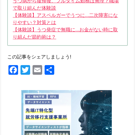
うつ病から復帰後、フルタイム勤務は無理？職場
で取り組んだ体験談
【体験談】アスペルガーでうつに…二次障害にな
りやすい？対策とは
【体験談】うつ発症で無職に…お金がない時に取
り組んだ節約術は？
この記事をシェアしましょう!
Facebook
Twitter
Email
共
有