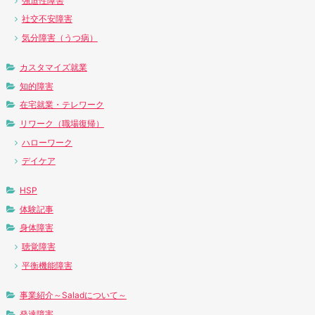
強迫性障害
社交不安障害
気分障害（うつ病）
カスタマイズ就業
知的障害
在宅就業・テレワーク
リワーク（職場復帰）
ハローワーク
デイケア
HSP
体験記事
身体障害
聴覚障害
平衡機能障害
事業紹介～Saladについて～
発達障害