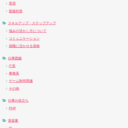
実習
面接対策
スキルアップ・ステップアップ
強みの活かし方について
コミュニケーション
就職に活かせる資格
仕事図鑑
IT系
事務系
ゲーム制作関連
その他
仕事お役立ち
PHP
逆提案