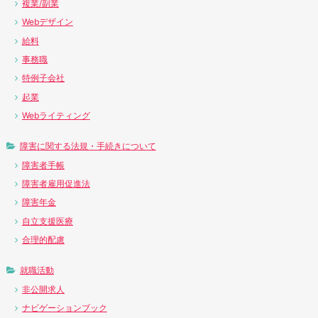
複業/副業
Webデザイン
給料
事務職
特例子会社
起業
Webライティング
障害に関する法規・手続きについて
障害者手帳
障害者雇用促進法
障害年金
自立支援医療
合理的配慮
就職活動
非公開求人
ナビゲーションブック