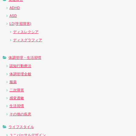
ADHD
ASD
LD(学習障害)
ディスレクシア
ディスグラフィア
体調管理・生活習慣
認知行動療法
体調管理全般
服薬
二次障害
感覚過敏
生活習慣
その他の疾患
ライフスタイル
ユニバーサルデザイン