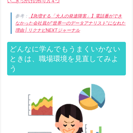
い…きっかけの作り方４つ
参考：
【急増する「大人の発達障害」】電話番ができ
なかった会社員が“世界一のデータアナリスト”になれた
理由 | リクナビNEXTジャーナル
どんなに学んでもうまくいかない
ときは、職場環境を見直してみよ
う