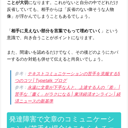
ことが大切
になります。これがないと自分の中でどれだけ
反省していても、相手からは「反省のない偉そうな人物
像」が浮かんでしまうこともあるでしょう。
「
相手に見えない部分を言葉でもって埋めていく
」という
意識で、向き合うことがポイントになります。
また、間違いを認めるだけでなく、その後どのようにカバ
ーするのか対処も併せて伝えると尚良いでしょう。
参考：
テキストコミュニケーションの苦手を克服する5
つのコツ | Typetalk ブログ
参考：
永遠に文章が下手な人と、上達する人の「差」 |
苦手な「書く」がラクになる | 東洋経済オンライン | 経
済ニュースの新基準
発達障害で文章のコミュニケーシ