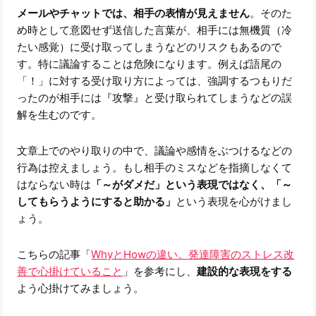
メールやチャットでは、相手の表情が見えません
。そのた
め時として意図せず送信した言葉が、相手には無機質（冷
たい感覚）に受け取ってしまうなどのリスクもあるので
す。特に議論することは危険になります。例えば語尾の
「！」に対する受け取り方によっては、強調するつもりだ
ったのが相手には『攻撃』と受け取られてしまうなどの誤
解を生むのです。
文章上でのやり取りの中で、議論や感情をぶつけるなどの
行為は控えましょう。もし相手のミスなどを指摘しなくて
はならない時は
「～がダメだ」という表現ではなく、「～
してもらうようにすると助かる」
という表現を心がけまし
ょう。
こちらの記事「
WhyとHowの違い。発達障害のストレス改
善で心掛けていること
」を参考にし、
建設的な表現をする
よう心掛けてみましょう。