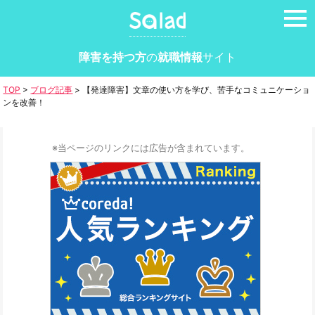
tog
nav
障害を持つ方
の
就職情報
サイト
TOP
>
ブログ記事
>
【発達障害】文章の使い方を学び、苦手なコミュニケーショ
ンを改善！
※当ページのリンクには広告が含まれています。