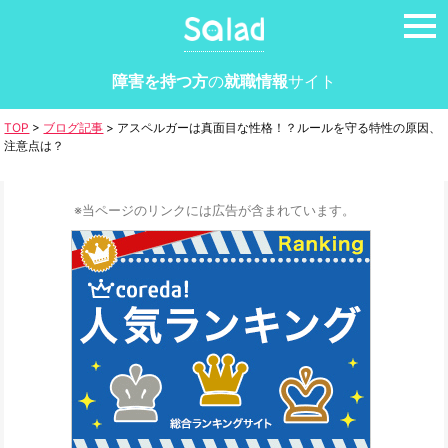
tog
nav
障害を持つ方
の
就職情報
サイト
TOP
>
ブログ記事
>
アスペルガーは真面目な性格！？ルールを守る特性の原因、
注意点は？
※当ページのリンクには広告が含まれています。