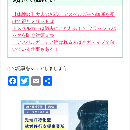
【体験談】大人のASD、アスペルガーの診断を受
けて得たメリットは
アスペルガーは過去にこだわる！？ フラッシュバ
ックを防ぐ対策３つ
「アスペルガー」と呼ばれる人はネガティブ？向
いている仕事もある！
この記事をシェアしましょう!
Facebook
Twitter
Email
共
有