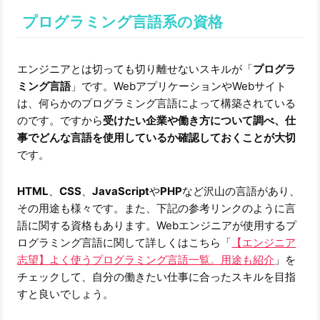
プログラミング言語系の資格
エンジニアとは切っても切り離せないスキルが「
プログラ
ミング言語
」です。WebアプリケーションやWebサイト
は、何らかのプログラミング言語によって構築されている
のです。ですから
受けたい企業や働き方について調べ、仕
事でどんな言語を使用しているか確認しておくことが大切
です。
HTML
、
CSS
、
JavaScript
や
PHP
など沢山の言語があり、
その用途も様々です。また、下記の参考リンクのように言
語に関する資格もあります。Webエンジニアが使用するプ
ログラミング言語に関して詳しくはこちら「
【エンジニア
志望】よく使うプログラミング言語一覧。用途も紹介
」を
チェックして、自分の働きたい仕事に合ったスキルを目指
すと良いでしょう。