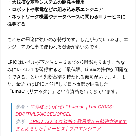
・大規模な基幹システムの開発や運用
・ロボットや家電などの組み込み系エンジニア
・ネットワーク機器やデータベースに関わるITサービスに
従事する
これらの用途に強いのが特徴です。したがってLinuxは、エ
ンジニアの仕事で使われる機会が多いのです。
LPICはレベルが下から１～３までの3段階あります。ちな
みにレベル１を習得すると『最低限、Linuxの操作が問題な
くできる』という判断基準を持たれる傾向があります。ま
た、最近ではLPICと並行して日本支部が開発した
「
LinuC（リナック）
」という資格も出てきています。
参考：
IT資格といえば LPI-Japan | LinuC/OSS-
DB/HTML5/ACCEL/OPCEL
参考：
LPICとはどんな資格？難易度から勉強方法まで
まとめました | サービス | プロエンジニア