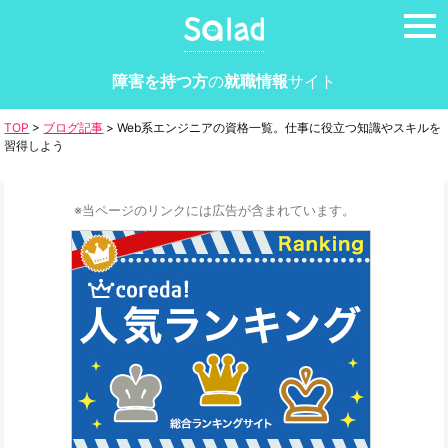
tog
nav
障害を持つ方
の
就職情報
サイト
TOP
>
ブログ記事
>
Web系エンジニアの資格一覧。仕事に役立つ知識やスキルを
習得しよう
※当ページのリンクには広告が含まれています。