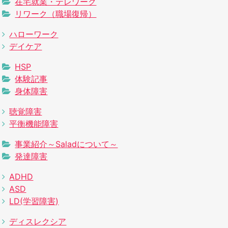
在宅就業・テレワーク
リワーク（職場復帰）
ハローワーク
デイケア
HSP
体験記事
身体障害
聴覚障害
平衡機能障害
事業紹介～Saladについて～
発達障害
ADHD
ASD
LD(学習障害)
ディスレクシア