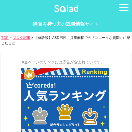
tog
nav
障害を持つ方
の
就職情報
サイト
TOP
>
ブログ記事
>
【体験談】ASD男性、採用面接での『ユニークな質問』に感
じたこと
※当ページのリンクには広告が含まれています。