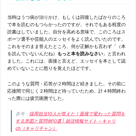
当時はうつ病が治りかけ、もしくは回復したばかりのころ
で本を読むのもつらかったのですが、それでもある程度の
読書はしていました。自分を高める意味で、このころはス
ポーツ選手や芸能人のエッセイをよく読んでいたのです。
これをそのまま答えたところ、何が正解かも言わず「（本
を読んでいないんだね）
もっと本を読みなさい
」と言われ
ました。これには、面接と言えど、エッセイを本として認
めていないことに怒りを覚えたほどです。
このような質問・応答が２時間ほど続きました。その前に
応接間で同じく２時間ほど待っていたため、計４時間終わ
った際には疲労困憊でした。
参考：
採用担当10人が答えた！面接で変わった質問を
する意図と質問例10選 | 就活情報サイト – キャリ
ch（キャリチャン）