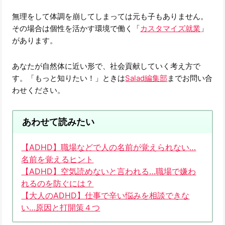
無理をして体調を崩してしまっては元も子もありません。
その場合は個性を活かす環境で働く「
カスタマイズ就業
」
があります。
あなたが自然体に近い形で、社会貢献していく考え方で
す。「もっと知りたい！」ときは
Salad編集部
までお問い合
わせください。
あわせて読みたい
【ADHD】職場などで人の名前が覚えられない…
名前を覚えるヒント
【ADHD】空気読めないと言われる…職場で嫌わ
れるのを防ぐには？
【大人のADHD】仕事で辛い悩みを相談できな
い…原因と打開策４つ