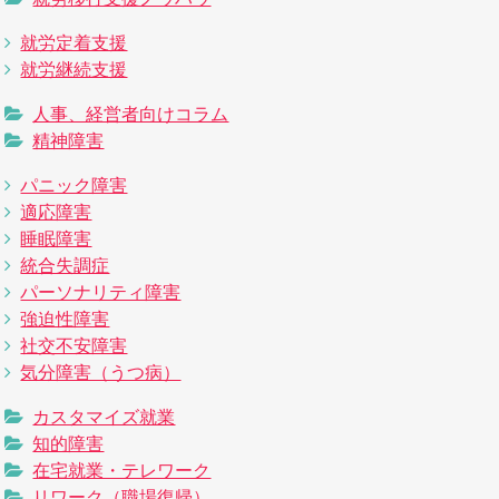
就労定着支援
就労継続支援
人事、経営者向けコラム
精神障害
パニック障害
適応障害
睡眠障害
統合失調症
パーソナリティ障害
強迫性障害
社交不安障害
気分障害（うつ病）
カスタマイズ就業
知的障害
在宅就業・テレワーク
リワーク（職場復帰）