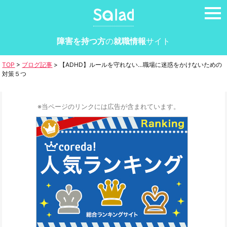
tog
nav
障害を持つ方
の
就職情報
サイト
TOP
>
ブログ記事
>
【ADHD】ルールを守れない…職場に迷惑をかけないための
対策５つ
※当ページのリンクには広告が含まれています。