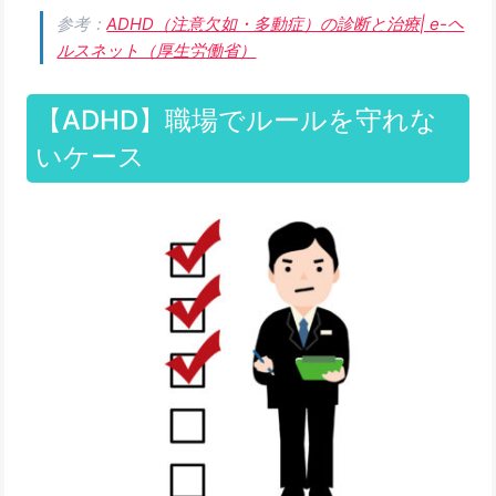
参考：
ADHD（注意欠如・多動症）の診断と治療| e-ヘ
ルスネット（厚生労働省）
【ADHD】職場でルールを守れな
いケース