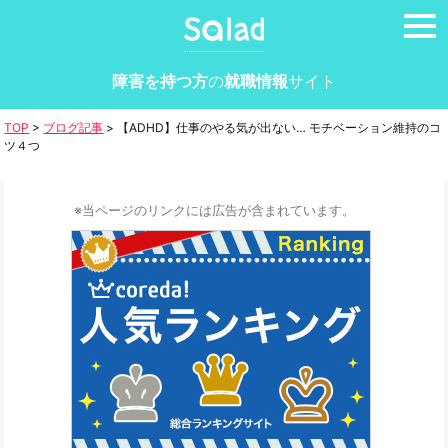
tog
nav
障害を持つ方
の
就職情報
サイト
TOP
>
ブログ記事
>
【ADHD】仕事のやる気が出ない… モチベーション維持のコ
ツ４つ
※当ページのリンクには広告が含まれています。