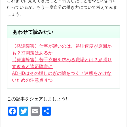
これまでに覚えてきたこと・苦労したことを今どのように
行っているか。もう一度自分の働き方について考えてみま
しょう。
あわせて読みたい
【発達障害】仕事が遅いのは、処理速度が原因か
も？打開策はあるか
【発達障害】苦手克服を求める職場とは？頑張り
すぎると適応障害に
ADHDはその場しのぎの嘘をつく？迷惑をかけな
いための注意点４つ
この記事をシェアしましょう!
Facebook
Twitter
Email
共
有