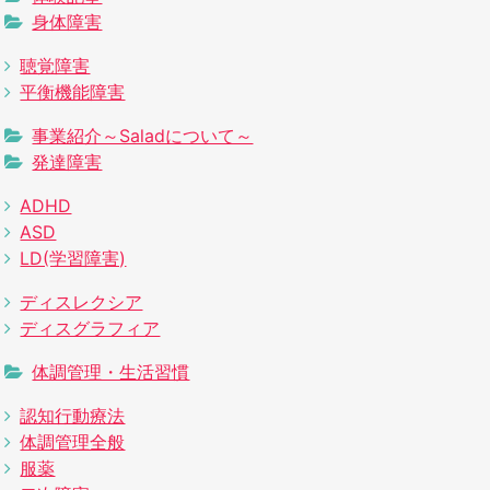
身体障害
聴覚障害
平衡機能障害
事業紹介～Saladについて～
発達障害
ADHD
ASD
LD(学習障害)
ディスレクシア
ディスグラフィア
体調管理・生活習慣
認知行動療法
体調管理全般
服薬