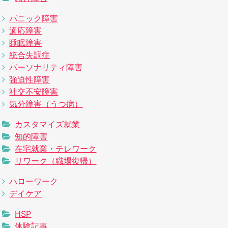
パニック障害
適応障害
睡眠障害
統合失調症
パーソナリティ障害
強迫性障害
社交不安障害
気分障害（うつ病）
カスタマイズ就業
知的障害
在宅就業・テレワーク
リワーク（職場復帰）
ハローワーク
デイケア
HSP
体験記事