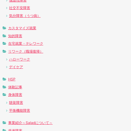
強迫性障害
社交不安障害
気分障害（うつ病）
カスタマイズ就業
知的障害
在宅就業・テレワーク
リワーク（職場復帰）
ハローワーク
デイケア
HSP
体験記事
身体障害
聴覚障害
平衡機能障害
事業紹介～Saladについて～
発達障害