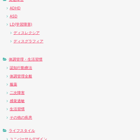
ADHD
ASD
LD(学習障害)
ディスレクシア
ディスグラフィア
体調管理・生活習慣
認知行動療法
体調管理全般
服薬
二次障害
感覚過敏
生活習慣
その他の疾患
ライフスタイル
ユニバーサルデザイン