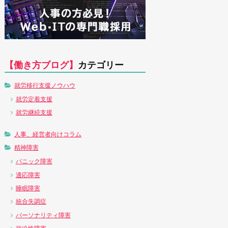
【働き方ブログ】
カテゴリー
就労移行支援ノウハウ
就労定着支援
就労継続支援
人事、経営者向けコラム
精神障害
パニック障害
適応障害
睡眠障害
統合失調症
パーソナリティ障害