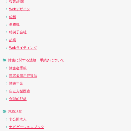
複業/副業
Webデザイン
給料
事務職
特例子会社
起業
Webライティング
障害に関する法規・手続きについて
障害者手帳
障害者雇用促進法
障害年金
自立支援医療
合理的配慮
就職活動
非公開求人
ナビゲーションブック