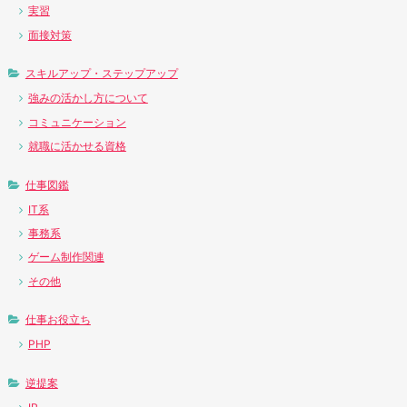
実習
面接対策
スキルアップ・ステップアップ
強みの活かし方について
コミュニケーション
就職に活かせる資格
仕事図鑑
IT系
事務系
ゲーム制作関連
その他
仕事お役立ち
PHP
逆提案