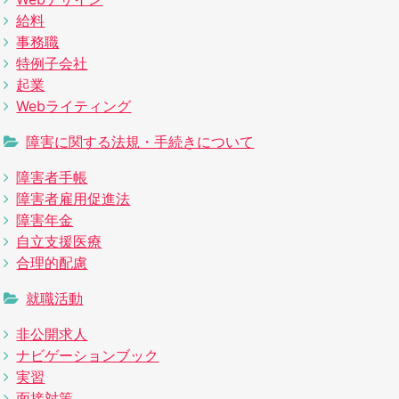
給料
事務職
特例子会社
起業
Webライティング
障害に関する法規・手続きについて
障害者手帳
障害者雇用促進法
障害年金
自立支援医療
合理的配慮
就職活動
非公開求人
ナビゲーションブック
実習
面接対策