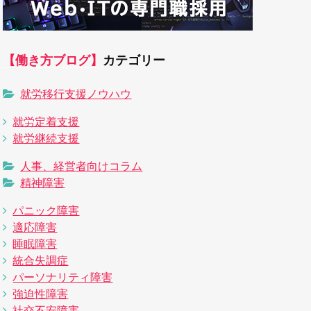
【働き方ブログ】
カテゴリー
就労移行支援ノウハウ
就労定着支援
就労継続支援
人事、経営者向けコラム
精神障害
パニック障害
適応障害
睡眠障害
統合失調症
パーソナリティ障害
強迫性障害
社交不安障害