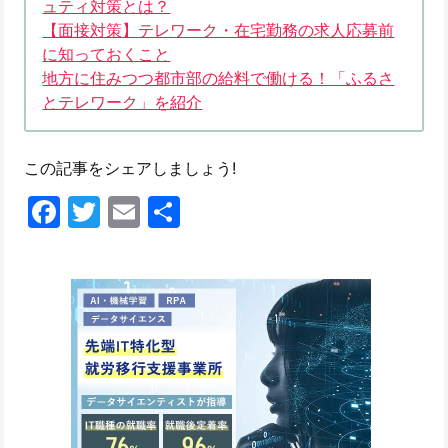
ュティ対策とは？
【面接対策】テレワーク・在宅勤務の求人応募前
に知っておくこと
地方に住みつつ都市部の給料で働ける！「ふるさ
とテレワーク」を紹介
この記事をシェアしましょう!
Facebook
Twitter
Email
共
有