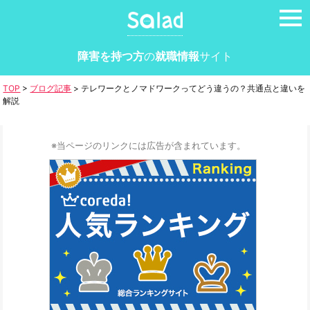
tog
nav
障害を持つ方
の
就職情報
サイト
TOP
>
ブログ記事
>
テレワークとノマドワークってどう違うの？共通点と違いを
解説
※当ページのリンクには広告が含まれています。