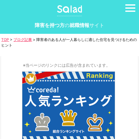
tog
nav
障害を持つ方
の
就職情報
サイト
TOP
>
ブログ記事
>
障害者のある人が一人暮らしに適した住宅を見つけるための
ヒント
※当ページのリンクには広告が含まれています。