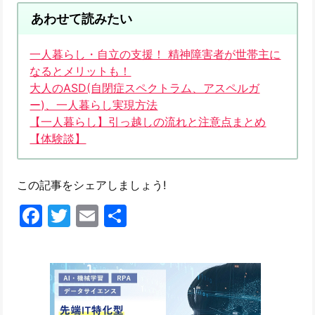
あわせて読みたい
一人暮らし・自立の支援！ 精神障害者が世帯主に
なるとメリットも！
大人のASD(自閉症スペクトラム、アスペルガ
ー)、一人暮らし実現方法
【一人暮らし】引っ越しの流れと注意点まとめ
【体験談】
この記事をシェアしましょう!
Facebook
Twitter
Email
共
有