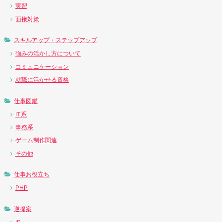
実習
面接対策
スキルアップ・ステップアップ
強みの活かし方について
コミュニケーション
就職に活かせる資格
仕事図鑑
IT系
事務系
ゲーム制作関連
その他
仕事お役立ち
PHP
逆提案