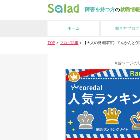
障害を持つ方
の
就職情報
ホーム
働き方ブログ
TOP
>
ブログ記事
>
【大人の発達障害】てんかんと併
※当ページの