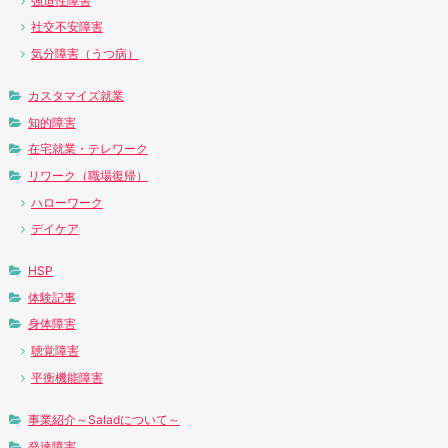
強迫性障害
社交不安障害
気分障害（うつ病）
カスタマイズ就業
知的障害
在宅就業・テレワーク
リワーク（職場復帰）
ハローワーク
デイケア
HSP
体験記事
身体障害
聴覚障害
平衡機能障害
事業紹介～Saladについて～
発達障害