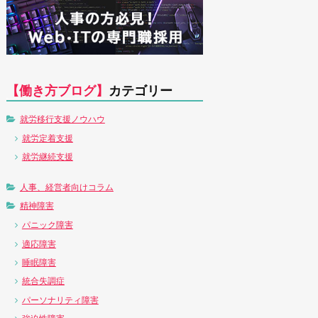
【働き方ブログ】
カテゴリー
就労移行支援ノウハウ
就労定着支援
就労継続支援
人事、経営者向けコラム
精神障害
パニック障害
適応障害
睡眠障害
統合失調症
パーソナリティ障害