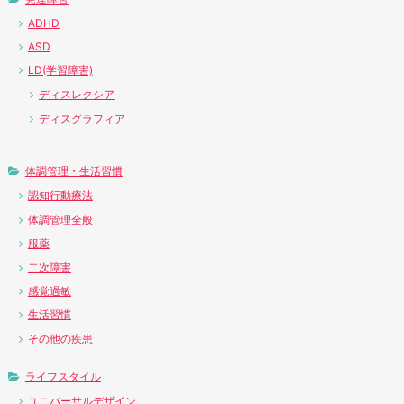
ADHD
ASD
LD(学習障害)
ディスレクシア
ディスグラフィア
体調管理・生活習慣
認知行動療法
体調管理全般
服薬
二次障害
感覚過敏
生活習慣
その他の疾患
ライフスタイル
ユニバーサルデザイン