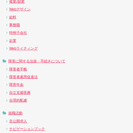
複業/副業
Webデザイン
給料
事務職
特例子会社
起業
Webライティング
障害に関する法規・手続きについて
障害者手帳
障害者雇用促進法
障害年金
自立支援医療
合理的配慮
就職活動
非公開求人
ナビゲーションブック