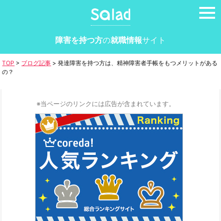
tog
nav
障害を持つ方
の
就職情報
サイト
TOP
>
ブログ記事
>
発達障害を持つ方は、精神障害者手帳をもつメリットがある
の？
※当ページのリンクには広告が含まれています。