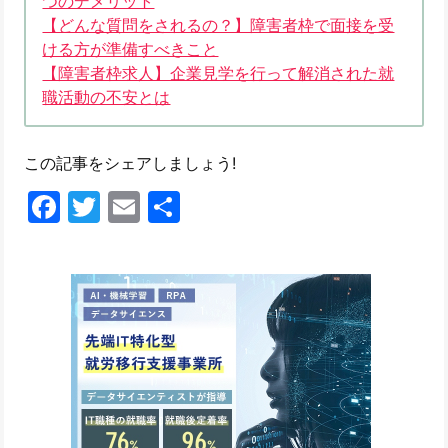
つのデメリット
【どんな質問をされるの？】障害者枠で面接を受
ける方が準備すべきこと
【障害者枠求人】企業見学を行って解消された就
職活動の不安とは
この記事をシェアしましょう!
Facebook
Twitter
Email
共
有