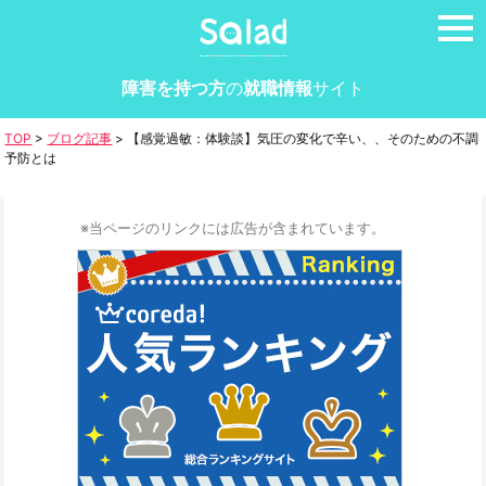
tog
nav
障害を持つ方
の
就職情報
サイト
TOP
>
ブログ記事
>
【感覚過敏：体験談】気圧の変化で辛い、、そのための不調
予防とは
※当ページのリンクには広告が含まれています。