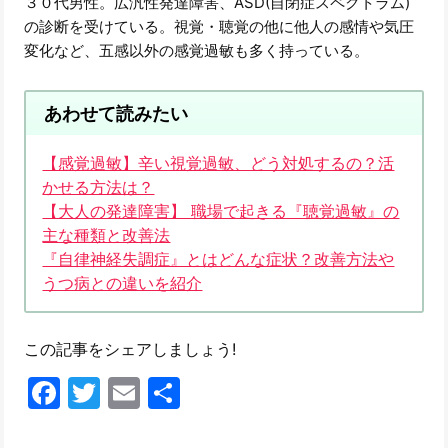
３０代男性。広汎性発達障害、ASD(自閉症スペクトラム)
の診断を受けている。視覚・聴覚の他に他人の感情や気圧
変化など、五感以外の感覚過敏も多く持っている。
あわせて読みたい
【感覚過敏】辛い視覚過敏、どう対処するの？活
かせる方法は？
【大人の発達障害】 職場で起きる『聴覚過敏』の
主な種類と改善法
『自律神経失調症』とはどんな症状？改善方法や
うつ病との違いを紹介
この記事をシェアしましょう!
Facebook
Twitter
Email
共
有