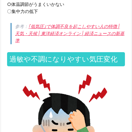
○体温調節がうまくいかない
〇集中力の低下
参考：
｢低気圧｣で体調不良を起こしやすい人の特徴 |
天気・天候 | 東洋経済オンライン | 経済ニュースの新基
準
過敏や不調になりやすい気圧変化