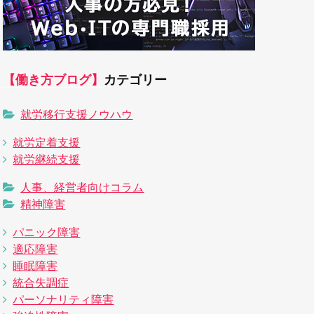
【働き方ブログ】
カテゴリー
就労移行支援ノウハウ
就労定着支援
就労継続支援
人事、経営者向けコラム
精神障害
パニック障害
適応障害
睡眠障害
統合失調症
パーソナリティ障害