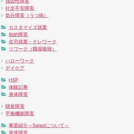
強迫性障害
社交不安障害
気分障害（うつ病）
カスタマイズ就業
知的障害
在宅就業・テレワーク
リワーク（職場復帰）
ハローワーク
デイケア
HSP
体験記事
身体障害
聴覚障害
平衡機能障害
事業紹介～Saladについて～
発達障害