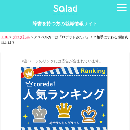
tog
nav
障害を持つ方
の
就職情報
サイト
TOP
>
ブログ記事
>
アスペルガーは『ロボットみたい』！？相手に伝わる感情表
現とは？
※当ページのリンクには広告が含まれています。