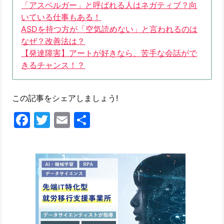
「アスペルガー」と呼ばれる人はネガティブ？向
いている仕事もある！
ASDを持つ方が「空気読めない」と言われるのは
なぜ？改善法は？
【発達障害】アートが好きなら、苦手な会話がで
きるチャンス！？
この記事をシェアしましょう!
Facebook
Twitter
Email
共
有