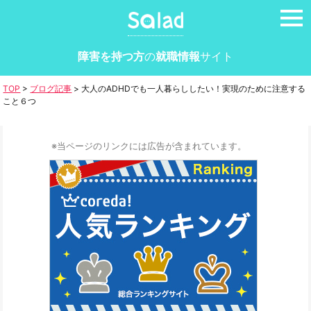
tog
nav
障害を持つ方
の
就職情報
サイト
TOP
>
ブログ記事
>
大人のADHDでも一人暮らししたい！実現のために注意する
こと６つ
※当ページのリンクには広告が含まれています。