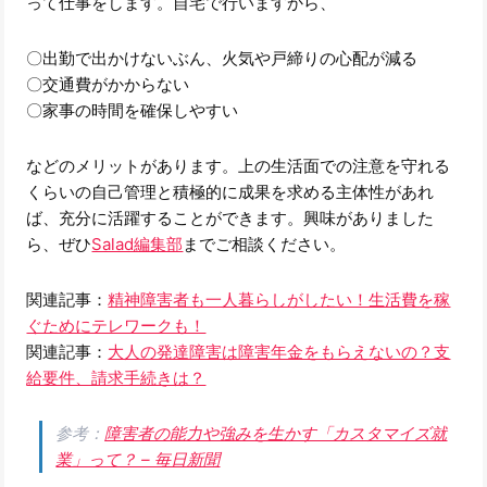
って仕事をします。自宅で行いますから、
〇出勤で出かけないぶん、火気や戸締りの心配が減る
〇交通費がかからない
〇家事の時間を確保しやすい
などのメリットがあります。上の生活面での注意を守れる
くらいの自己管理と積極的に成果を求める主体性があれ
ば、充分に活躍することができます。興味がありました
ら、ぜひ
Salad編集部
までご相談ください。
関連記事：
精神障害者も一人暮らしがしたい！生活費を稼
ぐためにテレワークも！
関連記事：
大人の発達障害は障害年金をもらえないの？支
給要件、請求手続きは？
参考：
障害者の能力や強みを生かす「カスタマイズ就
業」って？ – 毎日新聞