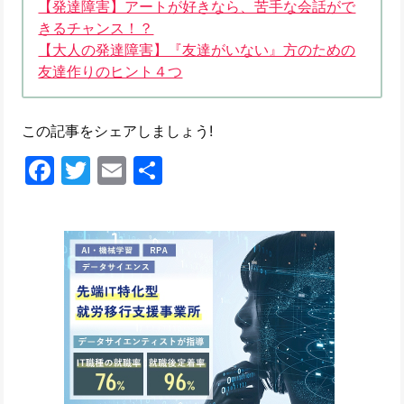
【発達障害】アートが好きなら、苦手な会話がで
きるチャンス！？
【大人の発達障害】『友達がいない』方のための
友達作りのヒント４つ
この記事をシェアしましょう!
Facebook
Twitter
Email
共
有