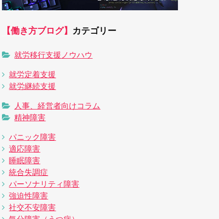
【働き方ブログ】
カテゴリー
就労移行支援ノウハウ
就労定着支援
就労継続支援
人事、経営者向けコラム
精神障害
パニック障害
適応障害
睡眠障害
統合失調症
パーソナリティ障害
強迫性障害
社交不安障害
気分障害（うつ病）