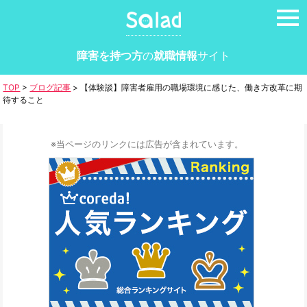
tog
nav
障害を持つ方
の
就職情報
サイト
TOP
>
ブログ記事
>
【体験談】障害者雇用の職場環境に感じた、働き方改革に期
待すること
※当ページのリンクには広告が含まれています。