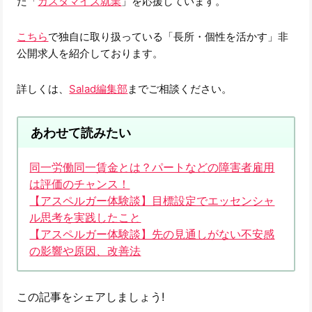
た「
カスタマイズ就業
」を応援しています。
こちら
で独自に取り扱っている「長所・個性を活かす」非
公開求人を紹介しております。
詳しくは、
Salad編集部
までご相談ください。
あわせて読みたい
同一労働同一賃金とは？パートなどの障害者雇用
は評価のチャンス！
【アスペルガー体験談】目標設定でエッセンシャ
ル思考を実践したこと
【アスペルガー体験談】先の見通しがない不安感
の影響や原因、改善法
この記事をシェアしましょう!