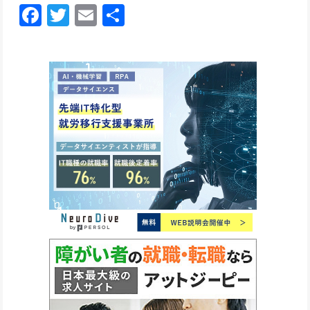
Facebook
Twitter
Email
共
有