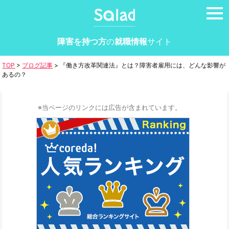
tog
nav
障害を持つ方
の
就職情報
サイト
TOP
>
ブログ記事
>
『働き方改革関連法』とは？障害者雇用には、どんな影響が
あるの？
※当ページのリンクには広告が含まれています。