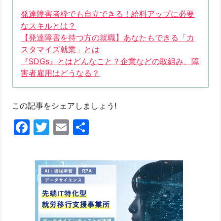
発達障害者枠でも自立できる！給料アップに必要
なスキルとは？
【発達障害を持つ方の就職】あなたもできる「カ
スタマイズ就業」とは
『SDGs』とはどんなこと？企業などの取組み、障
害者雇用はどうなる？
この記事をシェアしましょう!
Facebook
Twitter
Email
共
有