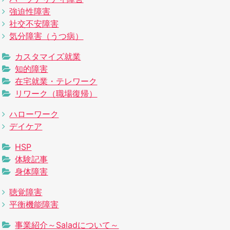
強迫性障害
社交不安障害
気分障害（うつ病）
カスタマイズ就業
知的障害
在宅就業・テレワーク
リワーク（職場復帰）
ハローワーク
デイケア
HSP
体験記事
身体障害
聴覚障害
平衡機能障害
事業紹介～Saladについて～