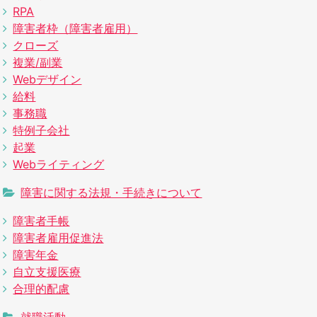
RPA
障害者枠（障害者雇用）
クローズ
複業/副業
Webデザイン
給料
事務職
特例子会社
起業
Webライティング
障害に関する法規・手続きについて
障害者手帳
障害者雇用促進法
障害年金
自立支援医療
合理的配慮