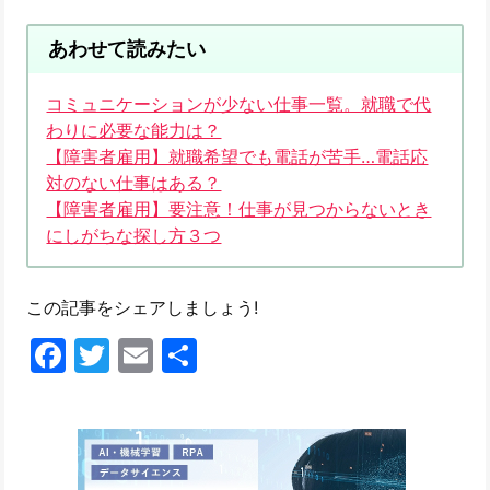
あわせて読みたい
コミュニケーションが少ない仕事一覧。就職で代
わりに必要な能力は？
【障害者雇用】就職希望でも電話が苦手…電話応
対のない仕事はある？
【障害者雇用】要注意！仕事が見つからないとき
にしがちな探し方３つ
この記事をシェアしましょう!
Facebook
Twitter
Email
共
有