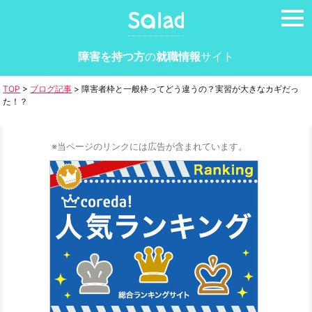
tog
nav
障害を持つ方
の
就職情報
サイト
TOP
>
ブログ記事
>
障害者枠と一般枠ってどう違うの？実習が大きなカギだっ
た！？
※当ページのリンクには広告が含まれています。