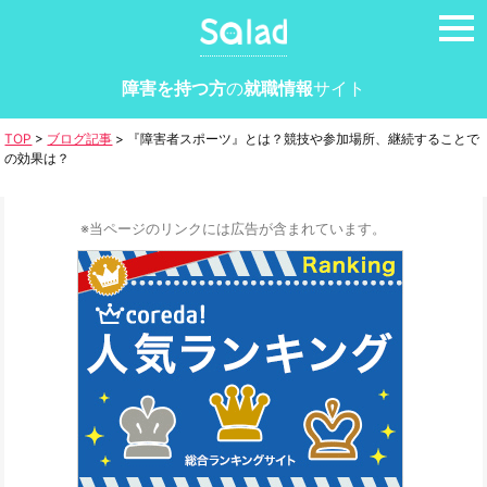
tog
nav
障害を持つ方
の
就職情報
サイト
TOP
>
ブログ記事
>
『障害者スポーツ』とは？競技や参加場所、継続することで
の効果は？
※当ページのリンクには広告が含まれています。