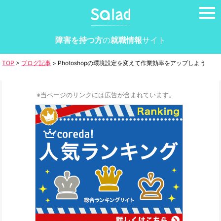
tog
nav
障害を持つ方
の
就職情報
サイト
TOP
>
ブログ記事
>
Photoshopの環境設定を変えて作業効率をアップしよう
※当ページのリンクには広告が含まれています。