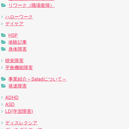
リワーク（職場復帰）
ハローワーク
デイケア
HSP
体験記事
身体障害
聴覚障害
平衡機能障害
事業紹介～Saladについて～
発達障害
ADHD
ASD
LD(学習障害)
ディスレクシア