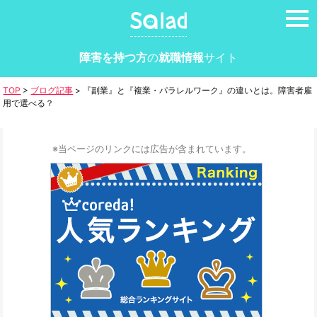
tog
nav
障害を持つ方
の
就職情報
サイト
TOP
>
ブログ記事
>
『副業』と『複業・パラレルワーク』の違いとは。障害者雇
用で選べる？
※当ページのリンクには広告が含まれています。