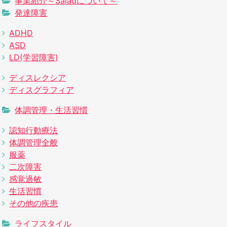
事業紹介～Saladについて～
発達障害
ADHD
ASD
LD(学習障害)
ディスレクシア
ディスグラフィア
体調管理・生活習慣
認知行動療法
体調管理全般
服薬
二次障害
感覚過敏
生活習慣
その他の疾患
ライフスタイル