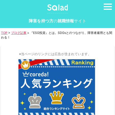
tog
nav
障害を持つ方
の
就職情報
サイト
TOP
>
ブログ記事
>
『ESG投資』とは。SDGsとのつながり、障害者雇用とも関
わる！
※当ページのリンクには広告が含まれています。