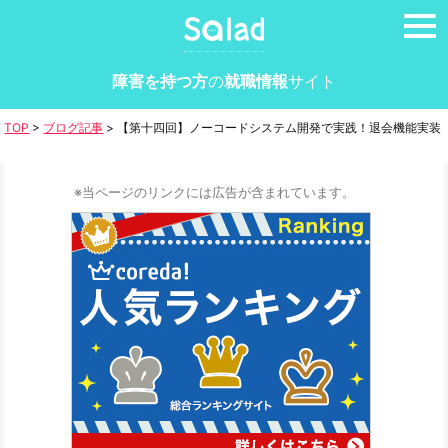
tog
nav
障害を持つ方
の
就職情報
サイト
TOP
>
ブログ記事
>
【第十四回】ノーコードシステム開発で実践！退会機能実装
※当ページのリンクには広告が含まれています。