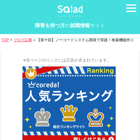
tog
nav
障害を持つ方
の
就職情報
サイト
TOP
>
ブログ記事
>
【第十回】ノーコードシステム開発で実践！検索機能作り
※当ページのリンクには広告が含まれています。