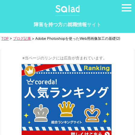
tog
nav
障害を持つ方
の
就職情報
サイト
TOP
>
ブログ記事
>
Adobe Photoshopを使ったWeb用画像加工の基礎(2)
※当ページのリンクには広告が含まれています。