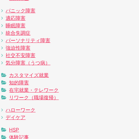
パニック障害
適応障害
睡眠障害
統合失調症
パーソナリティ障害
強迫性障害
社交不安障害
気分障害（うつ病）
カスタマイズ就業
知的障害
在宅就業・テレワーク
リワーク（職場復帰）
ハローワーク
デイケア
HSP
体験記事