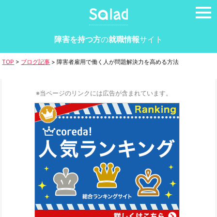
tog
nav
障害を持つ方
の
就職情報
サイト
TOP
>
ブログ記事
>
障害者雇用で働く人が問題解決力を高める方法
※当ページのリンクには広告が含まれています。