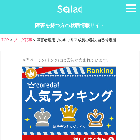
tog
nav
障害を持つ方
の
就職情報
サイト
TOP
>
ブログ記事
>
障害者雇用でのキャリア成長の秘訣 自己肯定感
※当ページのリンクには広告が含まれています。