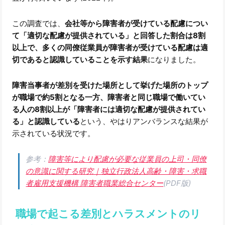
この調査では、
会社等から障害者が受けている配慮につい
て「適切な配慮が提供されている」と回答した割合は8割
以上で、多くの同僚従業員が障害者が受けている配慮は適
切であると認識していることを示す結果
になりました。
障害当事者が差別を受けた場所として挙げた場所のトップ
が職場で約5割となる一方、障害者と同じ職場で働いてい
る人の8割以上が「障害者には適切な配慮が提供されてい
る」と認識している
という、やはりアンバランスな結果が
示されている状況です。
参考：
障害等により配慮が必要な従業員の上司・同僚
の意識に関する研究｜独立行政法人高齢・障害・求職
者雇用支援機構 障害者職業総合センター
(PDF版)
職場で起こる差別とハラスメントのリ