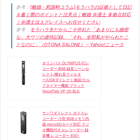
参考：
[離婚・慰謝料コラム]モラハラの証拠として日記
を書く際のポイントと注意点｜離婚 弁護士 多拠点対応
｜弁護士法人グレイスへお任せください
参考：
モラハラ夫だからこそ作れた「あまりにも緻密
な」大ウソの虐待記録。「それ、全部私がやられたこ
となのに」（OTONA SALONE） – Yahoo!ニュース
オリンパス OLYMPUS ICレ
コーダー 8GB 録音シーンセ
レクト/擦れ音フィルタ
ー/USBダイレクト接続/セル
フタイマー機能 ブラック
VoiceTrek VP-20 BLK
サンワダイレクト ボイスレ
コーダー 小型 8GBメモリ内
蔵 microSDカード対応 ラジ
オ機能付き icレコーダー 録
音機 レコーダー 400-