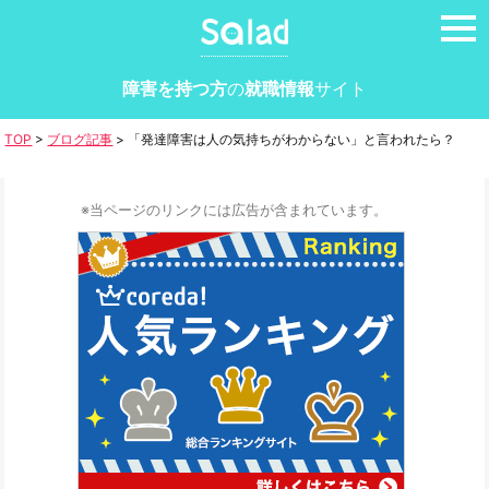
tog
nav
障害を持つ方
の
就職情報
サイト
TOP
>
ブログ記事
>
「発達障害は人の気持ちがわからない」と言われたら？
※当ページのリンクには広告が含まれています。