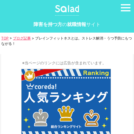
tog
nav
障害を持つ方
の
就職情報
サイト
TOP
>
ブログ記事
>
ブレインフィットネスとは。ストレス解消・うつ予防にもつ
ながる！
※当ページのリンクには広告が含まれています。