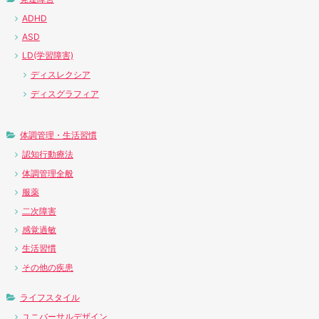
ADHD
ASD
LD(学習障害)
ディスレクシア
ディスグラフィア
体調管理・生活習慣
認知行動療法
体調管理全般
服薬
二次障害
感覚過敏
生活習慣
その他の疾患
ライフスタイル
ユニバーサルデザイン