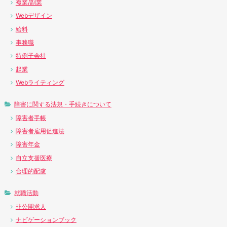
複業/副業
Webデザイン
給料
事務職
特例子会社
起業
Webライティング
障害に関する法規・手続きについて
障害者手帳
障害者雇用促進法
障害年金
自立支援医療
合理的配慮
就職活動
非公開求人
ナビゲーションブック