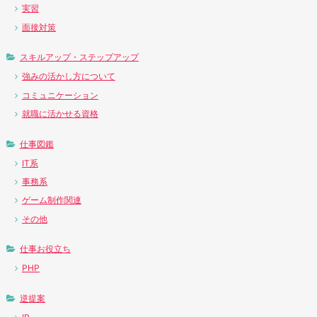
実習
面接対策
スキルアップ・ステップアップ
強みの活かし方について
コミュニケーション
就職に活かせる資格
仕事図鑑
IT系
事務系
ゲーム制作関連
その他
仕事お役立ち
PHP
逆提案