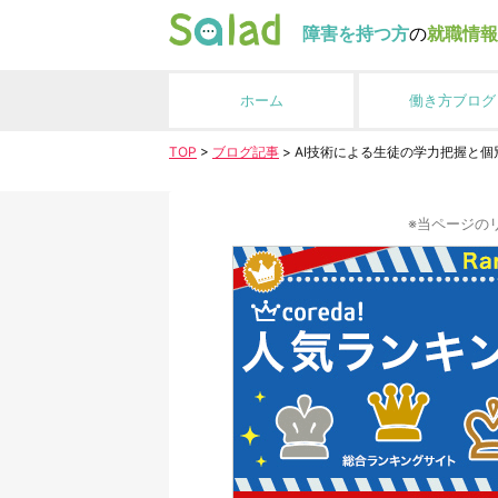
障害を持つ方
の
就職情報
ホーム
働き方ブログ
TOP
>
ブログ記事
>
AI技術による生徒の学力把握と
※当ページの