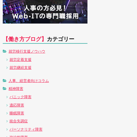
【働き方ブログ】
カテゴリー
就労移行支援ノウハウ
就労定着支援
就労継続支援
人事、経営者向けコラム
精神障害
パニック障害
適応障害
睡眠障害
統合失調症
パーソナリティ障害