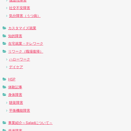
強迫性障害
社交不安障害
気分障害（うつ病）
カスタマイズ就業
知的障害
在宅就業・テレワーク
リワーク（職場復帰）
ハローワーク
デイケア
HSP
体験記事
身体障害
聴覚障害
平衡機能障害
事業紹介～Saladについて～
発達障害