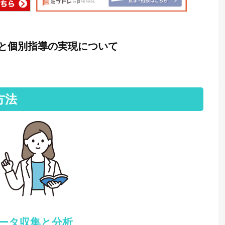
握と個別指導の実現について
方法
ータ収集と分析