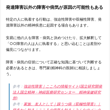
発達障害以外の障害や病気が原因の可能性もある
特定の人に執着する行動は、強迫性障害や双極性障害、発
達障害以外の精神疾患に起因する場合もあります。
安易に他の人を障害・病気と決めつけたり、拡大解釈して
「○○障害の人は人に執着する」と思い込むことは差別や
偏見につながります。
障害・病気の症状について正確な知識に基づいて判断する
必要があるときは、専門家(精神科の医師)に相談しましょ
う。
参考：
強迫性障害｜こころの情報サイト(国立研究開発
法人国立精神・神経医療研究センター 精神保健研究
所)
参考：
家族、友人として｜躁うつ病（双極性障害）｜
病名から知る｜こころの病気を知る｜みんなのメンタ