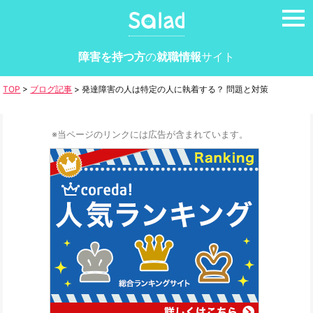
tog
nav
障害を持つ方
の
就職情報
サイト
TOP
>
ブログ記事
>
発達障害の人は特定の人に執着する？ 問題と対策
※当ページのリンクには広告が含まれています。