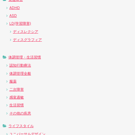
ADHD
ASD
LD(学習障害)
ディスレクシア
ディスグラフィア
体調管理・生活習慣
認知行動療法
体調管理全般
服薬
二次障害
感覚過敏
生活習慣
その他の疾患
ライフスタイル
ユニバーサルデザイン