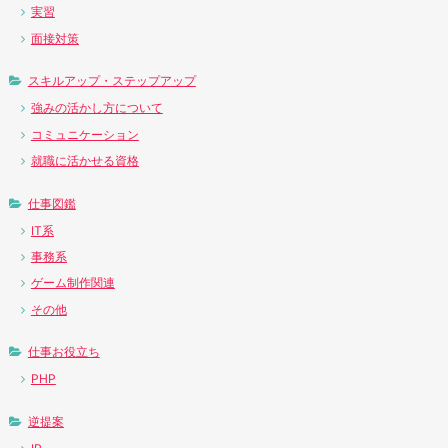
実習
面接対策
スキルアップ・ステップアップ
強みの活かし方について
コミュニケーション
就職に活かせる資格
仕事図鑑
IT系
事務系
ゲーム制作関連
その他
仕事お役立ち
PHP
逆提案