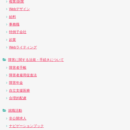
複業/副業
Webデザイン
給料
事務職
特例子会社
起業
Webライティング
障害に関する法規・手続きについて
障害者手帳
障害者雇用促進法
障害年金
自立支援医療
合理的配慮
就職活動
非公開求人
ナビゲーションブック