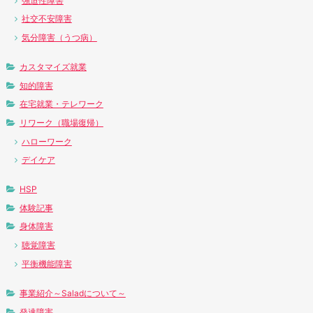
強迫性障害
社交不安障害
気分障害（うつ病）
カスタマイズ就業
知的障害
在宅就業・テレワーク
リワーク（職場復帰）
ハローワーク
デイケア
HSP
体験記事
身体障害
聴覚障害
平衡機能障害
事業紹介～Saladについて～
発達障害