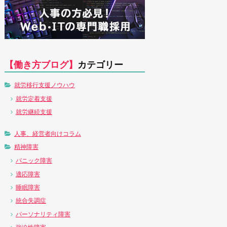
【働き方ブログ】
カテゴリー
就労移行支援ノウハウ
就労定着支援
就労継続支援
人事、経営者向けコラム
精神障害
パニック障害
適応障害
睡眠障害
統合失調症
パーソナリティ障害