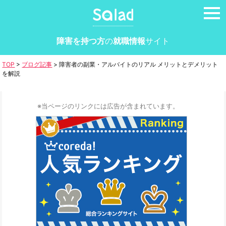
tog
nav
障害を持つ方
の
就職情報
サイト
TOP
>
ブログ記事
>
障害者の副業・アルバイトのリアル メリットとデメリット
を解説
※当ページのリンクには広告が含まれています。