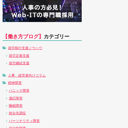
【働き方ブログ】
カテゴリー
就労移行支援ノウハウ
就労定着支援
就労継続支援
人事、経営者向けコラム
精神障害
パニック障害
適応障害
睡眠障害
統合失調症
パーソナリティ障害