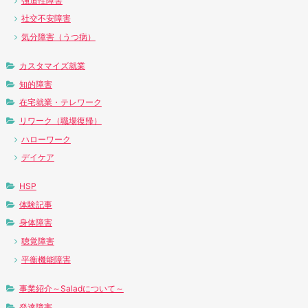
強迫性障害
社交不安障害
気分障害（うつ病）
カスタマイズ就業
知的障害
在宅就業・テレワーク
リワーク（職場復帰）
ハローワーク
デイケア
HSP
体験記事
身体障害
聴覚障害
平衡機能障害
事業紹介～Saladについて～
発達障害