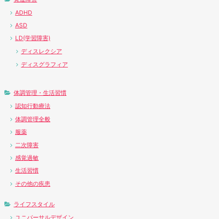
ADHD
ASD
LD(学習障害)
ディスレクシア
ディスグラフィア
体調管理・生活習慣
認知行動療法
体調管理全般
服薬
二次障害
感覚過敏
生活習慣
その他の疾患
ライフスタイル
ユニバーサルデザイン