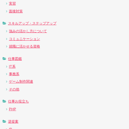
実習
面接対策
スキルアップ・ステップアップ
強みの活かし方について
コミュニケーション
就職に活かせる資格
仕事図鑑
IT系
事務系
ゲーム制作関連
その他
仕事お役立ち
PHP
逆提案