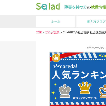
障害を持つ方
の
就職情報
ホーム
働き方ブログ
TOP
>
ブログ記事
>
ChatGPTの社会貢献 社会課題
※当ページの