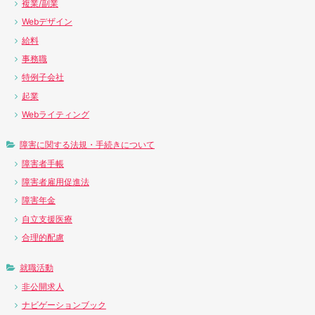
複業/副業
Webデザイン
給料
事務職
特例子会社
起業
Webライティング
障害に関する法規・手続きについて
障害者手帳
障害者雇用促進法
障害年金
自立支援医療
合理的配慮
就職活動
非公開求人
ナビゲーションブック