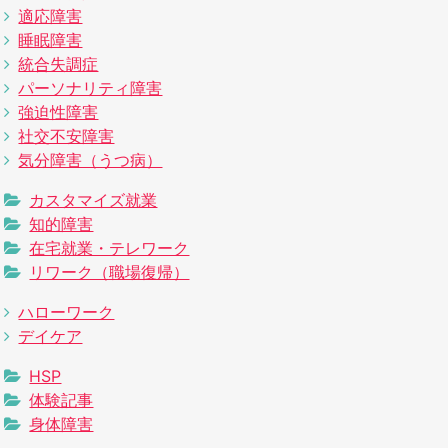
適応障害
睡眠障害
統合失調症
パーソナリティ障害
強迫性障害
社交不安障害
気分障害（うつ病）
カスタマイズ就業
知的障害
在宅就業・テレワーク
リワーク（職場復帰）
ハローワーク
デイケア
HSP
体験記事
身体障害