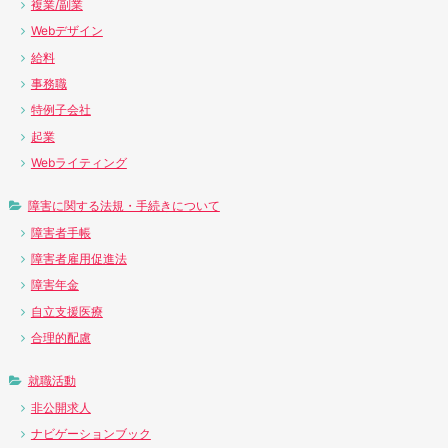
複業/副業
Webデザイン
給料
事務職
特例子会社
起業
Webライティング
障害に関する法規・手続きについて
障害者手帳
障害者雇用促進法
障害年金
自立支援医療
合理的配慮
就職活動
非公開求人
ナビゲーションブック