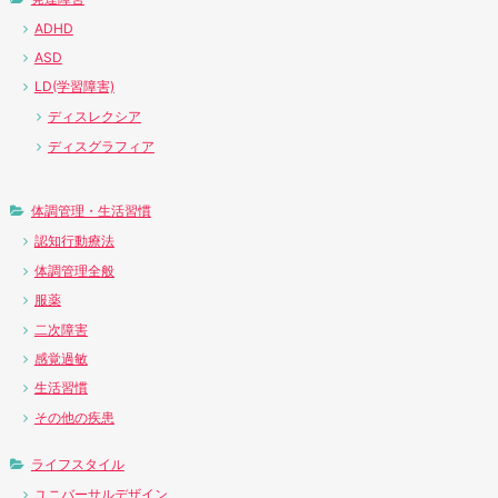
ADHD
ASD
LD(学習障害)
ディスレクシア
ディスグラフィア
体調管理・生活習慣
認知行動療法
体調管理全般
服薬
二次障害
感覚過敏
生活習慣
その他の疾患
ライフスタイル
ユニバーサルデザイン