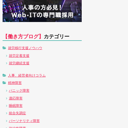
【働き方ブログ】
カテゴリー
就労移行支援ノウハウ
就労定着支援
就労継続支援
人事、経営者向けコラム
精神障害
パニック障害
適応障害
睡眠障害
統合失調症
パーソナリティ障害