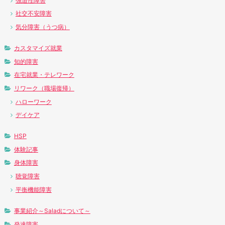
強迫性障害
社交不安障害
気分障害（うつ病）
カスタマイズ就業
知的障害
在宅就業・テレワーク
リワーク（職場復帰）
ハローワーク
デイケア
HSP
体験記事
身体障害
聴覚障害
平衡機能障害
事業紹介～Saladについて～
発達障害