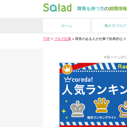
障害を持つ方
の
就職情報
ホーム
働き方ブログ
TOP
>
ブログ記事
>
障害のある人が仕事で効果的なコ
※当ページの