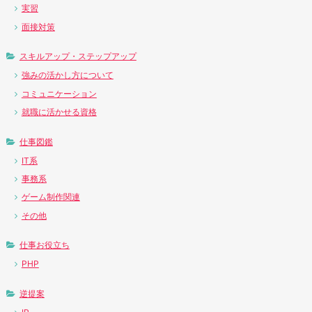
実習
面接対策
スキルアップ・ステップアップ
強みの活かし方について
コミュニケーション
就職に活かせる資格
仕事図鑑
IT系
事務系
ゲーム制作関連
その他
仕事お役立ち
PHP
逆提案