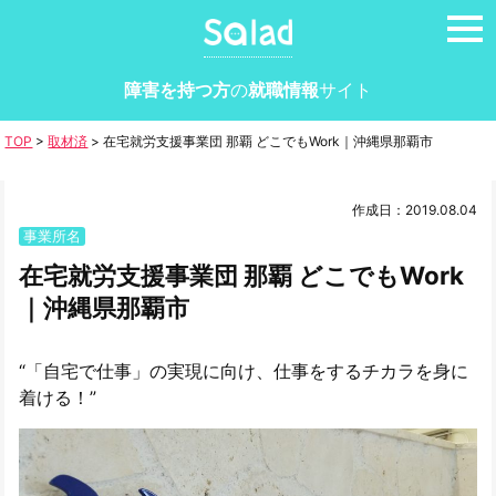
tog
nav
障害を持つ方
の
就職情報
サイト
TOP
>
取材済
>
在宅就労支援事業団 那覇 どこでもWork｜沖縄県那覇市
作成日：2019.08.04
事業所名
在宅就労支援事業団 那覇 どこでもWork
｜沖縄県那覇市
“「自宅で仕事」の実現に向け、仕事をするチカラを身に
着ける！”