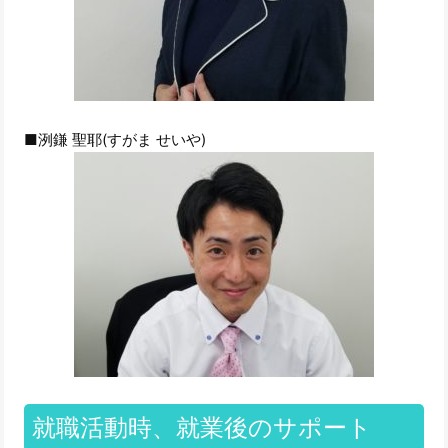
■洌鎌 聖耶(すがま せいや)
就職活動時、就業後のサポート