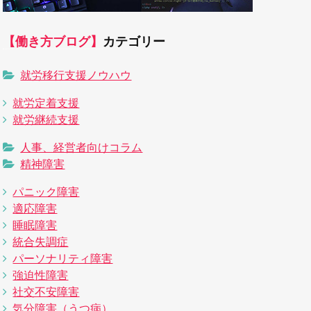
【働き方ブログ】
カテゴリー
就労移行支援ノウハウ
就労定着支援
就労継続支援
人事、経営者向けコラム
精神障害
パニック障害
適応障害
睡眠障害
統合失調症
パーソナリティ障害
強迫性障害
社交不安障害
気分障害（うつ病）