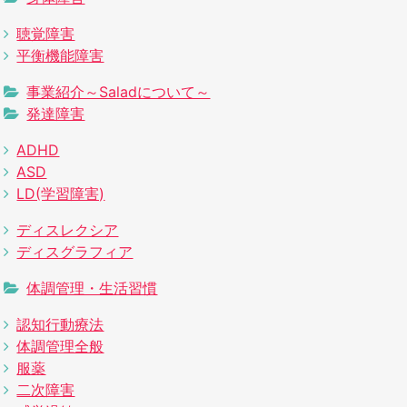
聴覚障害
平衡機能障害
事業紹介～Saladについて～
発達障害
ADHD
ASD
LD(学習障害)
ディスレクシア
ディスグラフィア
体調管理・生活習慣
認知行動療法
体調管理全般
服薬
二次障害