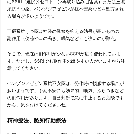
にSSRI（選択的セロトニン再取り込み阻害薬）または三環
系抗うつ薬、ベンゾジアゼピン系抗不安薬などを処方され
る場合が多いようです。
三環系抗うつ薬は神経の興奮を抑える効果が高いものの、
副作用（便秘や口の渇き、眠気など）も強いのが難点。
そこで、現在は副作用が少ないSSRIが広く使われていま
す。ただし、SSRIでも副作用の出やすい人がいますから注
意してください。
ベンゾジアゼピン系抗不安薬は、発作時に頓服する場合が
多いようです。予期不安にも効果的。眠気、ふらつきなど
の副作用があります。自己判断で急に中止すると危険です
から、気を付けてくださいね。
精神療法、認知行動療法