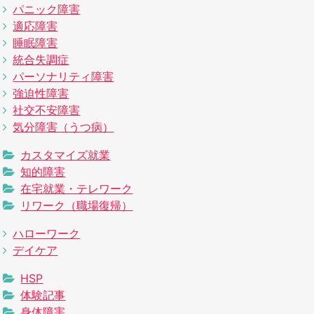
パニック障害
適応障害
睡眠障害
統合失調症
パーソナリティ障害
強迫性障害
社交不安障害
気分障害（うつ病）
カスタマイズ就業
知的障害
在宅就業・テレワーク
リワーク（職場復帰）
ハローワーク
デイケア
HSP
体験記事
身体障害