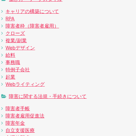
キャリアの構築について
RPA
障害者枠（障害者雇用）
クローズ
複業/副業
Webデザイン
給料
事務職
特例子会社
起業
Webライティング
障害に関する法規・手続きについて
障害者手帳
障害者雇用促進法
障害年金
自立支援医療