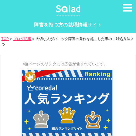
tog
nav
障害を持つ方
の
就職情報
サイト
TOP
>
ブログ記事
>
大切な人がパニック障害の発作を起こした際の、対処方法３
つ
※当ページのリンクには広告が含まれています。